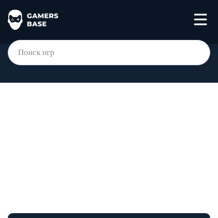
Мгновенное
пополнение баланса
Steam
Пополни аккаунт Steam для регионов Россия,
Казахстан и страны СНГ