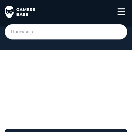
Мгновенное
пополнение баланса
Steam
Пополни аккаунт Steam для регионов Россия,
Казахстан и страны СНГ